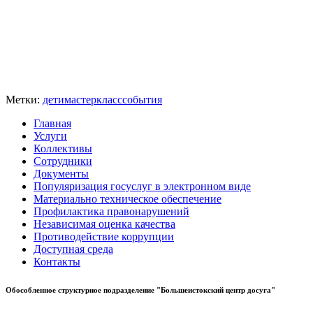
Метки:
дети
мастеркласс
события
Главная
Услуги
Коллективы
Сотрудники
Документы
Популяризация госуслуг в электронном виде
Материально техническое обеспечение
Профилактика правонарушений
Независимая оценка качества
Противодействие коррупции
Доступная среда
Контакты
Обособленное структурное подразделение "Большеистокский центр досуга"