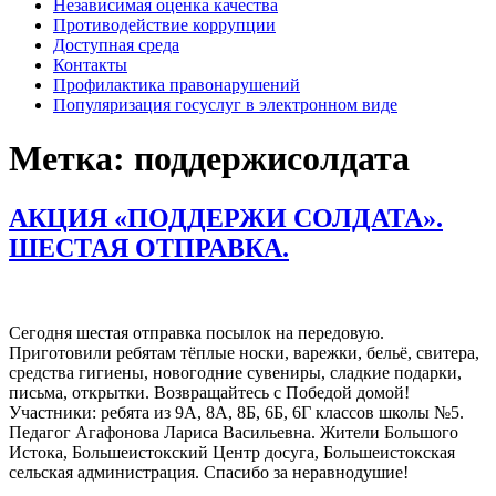
Независимая оценка качества
Противодействие коррупции
Доступная среда
Контакты
Профилактика правонарушений
Популяризация госуслуг в электронном виде
Метка:
поддержисолдата
АКЦИЯ «ПОДДЕРЖИ СОЛДАТА».
ШЕСТАЯ ОТПРАВКА.
Сегодня шестая отправка посылок на передовую.
Приготовили ребятам тёплые носки, варежки, бельё, свитера,
средства гигиены, новогодние сувениры, сладкие подарки,
письма, открытки. Возвращайтесь с Победой домой!
Участники: ребята из 9А, 8А, 8Б, 6Б, 6Г классов школы №5.
Педагог Агафонова Лариса Васильевна. Жители Большого
Истока, Большеистокский Центр досуга, Большеистокская
сельская администрация. Спасибо за неравнодушие!