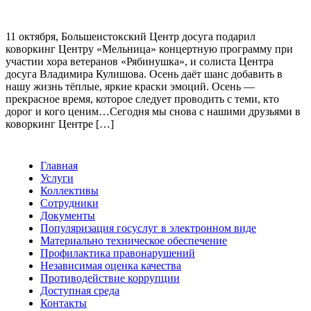
11 октября, Большеистокский Центр досуга подарил
коворкинг Центру «Мельница» концертную программу при
участии хора ветеранов «Рябинушка», и солиста Центра
досуга Владимира Кулишова. Осень даёт шанс добавить в
нашу жизнь тёплые, яркие краски эмоций. Осень —
прекрасное время, которое следует проводить с теми, кто
дорог и кого ценим…Сегодня мы снова с нашими друзьями в
коворкинг Центре […]
Главная
Услуги
Коллективы
Сотрудники
Документы
Популяризация госуслуг в электронном виде
Материально техническое обеспечение
Профилактика правонарушений
Независимая оценка качества
Противодействие коррупции
Доступная среда
Контакты